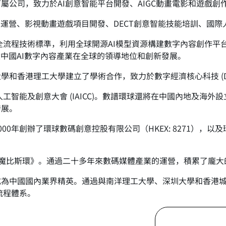
屬公司，致力於AI創意智能平台開發、AIGC動畫電影和遊戲創
社區運營、影視動畫遊戲項目開發、DECT創意智能技能培訓、國際人
畫全流程技術標準，利用全球開源AI模型資源構建數字內容創作
建中國AI數字內容產業在全球的領導地位和創新發展。
香港理工大學建立了學術合作，致力於數字經濟核心科技 (DECT
人工智能及創意大會 (IAICC)。數譜環球還將在中國內地及海
發展。
0年創辦了環球數碼創意控股有限公司（HKEX: 8271），以
影《魔比斯環》。通過二十多年來數碼媒體產業的運營，積累了龐
成為中國國內業界精英。通過與南洋理工大學、深圳大學和香港
流程體系。