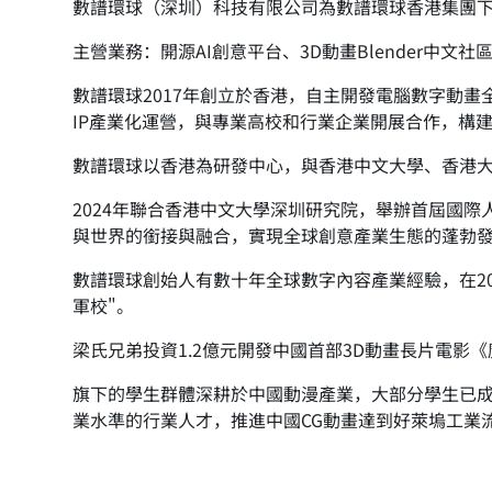
數譜環球（深圳）科技有限公司為數譜環球香港集團下
主營業務：開源AI創意平台、3D動畫Blender中文
數譜環球2017年創立於香港，自主開發電腦數字動
IP產業化運營，與專業高校和行業企業開展合作，構
數譜環球以香港為研發中心，與香港中文大學、香港大學和
2024年聯合香港中文大學深圳研究院，舉辦首屆國際
與世界的銜接與融合，實現全球創意產業生態的蓬勃
數譜環球創始人有數十年全球數字內容產業經驗，在200
軍校"。
梁氏兄弟投資1.2億元開發中國首部3D動畫長片電
旗下的學生群體深耕於中國動漫產業，大部分學生已
業水準的行業人才，推進中國CG動畫達到好萊塢工業